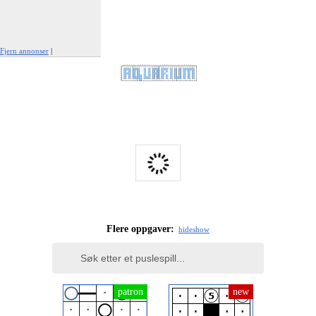
Fjern annonser
|
Rapporter denne annonsen
Flere oppgaver:
hide
show