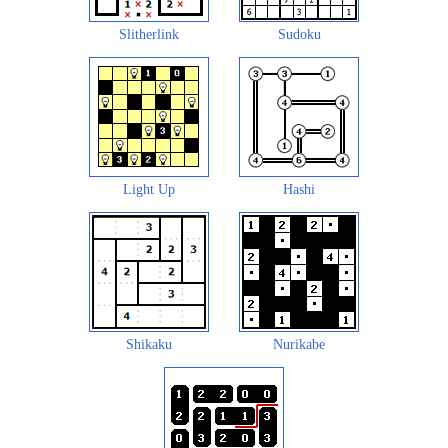
Slitherlink
Sudoku
Light Up
Hashi
Shikaku
Nurikabe