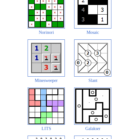
Norinori
Mosaic
Minesweeper
Slant
LITS
Galakser