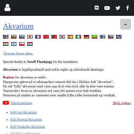
Akvarium
Oversett denne siden.
Special thanks to
Sotolf Flasskjegg
for the translation
Akvarium
er logikkpuslespill med enkle regler og utfordrende løsninger
Reglene
for akvarium er enkle:
Oppgavene gjøres på et rektangulært rutenett delt inn i blokker kalt "akvarium".
Du må "fylle" akvariene med vann opp til et visst nivå, eller la dem være tomme.
Vannnivået i hvert av akvariene må være det samme over hele bredden
Numrene på utsiden av rutenettet viser antalle fyllte celler horisontalt og vertikalt.
Videoforklaring
Skjul reglene
6x6 Lett Akvarium
6x6 Normal Akvarium
6x6 Vanskelig Akvarium
10x10 Lett Akvarium