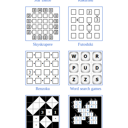
Star Battle
Kakurasu
Skyskrapere
Futoshiki
Renzoku
Word search games