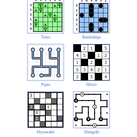
Tents
Battleships
Pipes
Hitori
Heyawake
Shingoki